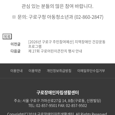
관심 있는 분들의 많은 참여 바랍니다.
※ 문의: 구로구청 아동청소년과 (02-860-2847)
[2026년 구로구 주민참여예산] 지역장애인 건강운동
이전글
프로그램
다음글
제 27회 구로어린이큰잔치 행사 안내
이용안내
이용약관
개인정보취급방침
이메일무단수집거부
구로장애인자립생활센터
주소: 서울 구로구 가마산로27길 14, 8층(구로동, 신원빌딩)
TEL: 02-857-9501 FAX: 02-857-9502
Copyright(C)2018 구로장애인자립생활센터. All Rights Reserved.