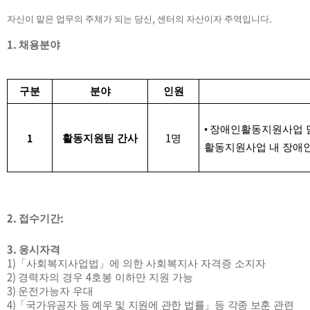
,
.
자신이 맡은 업무의 주체가 되는 당신
센터의 자산이자 주역입니다
1.
채용분야
구분
분야
인원
•
장애인활동지원사업 
1
1
활동지원팀 간사
명
활동지원사업 내 장애
2.
:
접수기간
3.
응시자격
1)
「
사회복지사업법
」
에 의한 사회복지사 자격증 소지자
2)
4
경력자의 경우
호봉 이하만 지원 가능
3)
운전가능자 우대
4)
「
국가유공자 등 예우 및 지원에 관한 법률
」
등 각종 보훈 관련