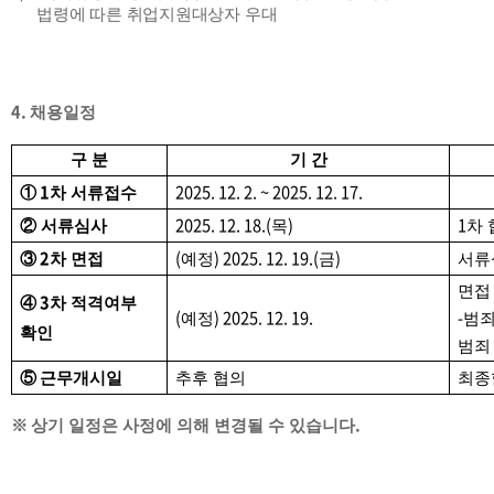
법령에 따른 취업지원대상
자 우대
4.
채용일정
구 분
기 간
1
2025. 12. 2. ~ 2025. 12. 17.
①
차 서류접수
2025. 12. 18.(
)
1
②
서류심사
목
차 
2
(
) 2025. 12. 19.(
)
③
차 면접
예정
금
서류
면접
3
④
차 적격여부
(
) 2025. 12. 19.
-
예정
범죄
확인
범죄
⑤
근무개시일
추후 협의
최종
.
※
상기 일정은 사정에 의해 변경될 수 있습니다