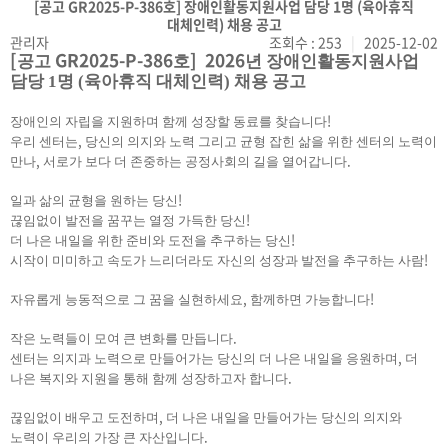
[공고 GR2025-P-386호] 장애인활동지원사업 담당 1명 (육아휴직
대체인력) 채용 공고
관리자
조회수 : 253
|
2025-12-02
[
GR2025-P-386
] 2026
공고
호
년
장애인활동지원사업
담당 1명 (육아휴직 대체인력) 채용 공고
!
장애인의 자립을 지원하며 함께 성장할 동료를 찾습니다
,
우리 센터는
당신의 의지와 노력 그리고 균형 잡힌 삶을 위한 센터의 노력이
,
.
만나
서로가 보다 더 존중하는 공정사회의 길을 열어갑니다
!
일과 삶의 균형을 원하는 당신
!
끊임없이 발전을 꿈꾸는 열정 가득한 당신
!
더 나은 내일을 위한 준비와 도전을 추구하는 당신
!
시작이 미미하고 속도가 느리더라도 자신의 성장과 발전을 추구하는 사람
,
!
자유롭게 능동적으로 그 꿈을 실현하세요
함께하면 가능합니다
.
작은 노력들이 모여 큰 변화를 만듭니다
,
센터는 의지과 노력으로 만들어가는 당신의 더 나은 내일을 응원하며
더
.
나은 복지와 지원을 통해 함께 성장하고자 합니다
,
끊임없이 배우고 도전하며
더 나은 내일을 만들어가는 당신의 의지와
.
노력이 우리의 가장 큰 자산입니다