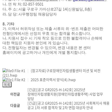
.
: 02-857-9501
나
연 락 처
.
:
27
14(
, 8
)
다
주 소
서울 구로구 가마산로
길
신원빌딩
층
.
:
라
담 당
사무행정팀 채용담당자
8.
기타
.
·
가
이력서 허위작성 또는 제출 서류의 위
변조 제출은 어떠한
.
전형단계에서든 선정의 무효 또는 합격을 취소합니다
.
나
지원서 접수 시 기재 착오 등으로 인한 불합격이나 손해에
.
대한 책임은 지원자 본인에 게 있습니다
.
,
다
전형일자는 변경될 수 있으며
변경 내용은 본 센터
.
홈페이지에 공고하거나 개인에게 개별 통지합니다
File #1
|
(참고자료)구로장애인자립생활센터 미션 및 비전
(21).hwp
File #2
|
2025 표준이력서 양식(4).hwp
[긴급][공고 GR2025-H-142호] 2025년
이전글
장애인자립생활지원(장애인자립생활주택) 사업 업무
담당
[긴급][공고 GR2025-H-142호] 2025년 사회복지사 채용
다음글
공고 1차 서류 합격자 및 2차 면접 대상자 안내