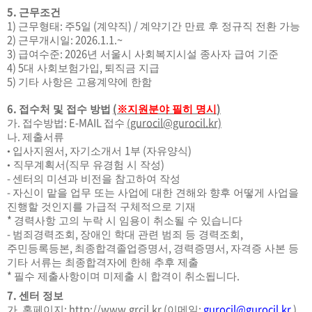
5.
근무조건
1)
:
5
(
) /
근무형태
주
일
계약직
계약기간 만료 후 정규직 전환 가능
2)
: 2026.1.1.~
근무개시일
3)
: 2026
급여수준
년 서울시 사회복지시설 종사자 급여 기준
4) 5
,
대 사회보험가입
퇴직금 지급
5)
기타 사항은 고용계약에 한함
6.
(
)
접수처 및 접수 방법
※
지원분야 필히 명시
.
: E-MAIL
gurocil@gurocil.kr)
(
가
접수방법
접수
.
나
제출서류
,
1
(
)
입사지원서
자기소개서
부
자유양식
•
(
)
직무계획서
직무 유경험 시 작성
•
-
센터의 미션과 비전을 참고하여 작성
-
자신이 맡을 업무 또는 사업에 대한 견해와 향후 어떻게 사업을
진행할 것인지를 가급적 구체적으로 기재
*
경력사항 고의 누락 시 임용이 취소될 수 있습니다
-
,
,
범죄경력조회
장애인 학대 관련 범죄 등 경력조회
,
,
,
주민등록등본
최종합격졸업증명서
경력증명서
자격증 사본 등
기타 서류는 최종합격자에 한해 추후 제출
*
.
필수 제출사항이며 미제출 시 합격이 취소됩니다
7.
센터 정보
.
:
http://www.grcil.kr
(
:
gurocil@gurocil.kr
)
가
홈페이지
이메일