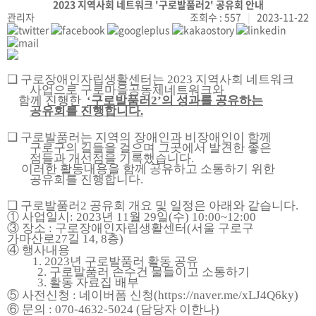
2023 지역사회 네트워크 '구로발품러2' 공유회 안내
관리자
조회수 : 557
|
2023-11-22
❑
구로장애인자립생활센터
는
2023
지역사회 네트워크
사업으로 구로마을공동체네트워크와
함께 진행한
‘
구로발품러
2’
의 성과를 공유하는
공유회를 진행합니다.
❑
구로발품러는 지역의 장애인과 비장애인이 함께
구로구의 길들을 걸으며 그곳에서 발견한 좋은
점들과 개선점을 기록했습니다
.
이러한 활동내용을 함께 공유하고 소통하기 위한
공유회를 진행합니다.
❑
구로발품러
2
공유회 개요 및 일정은 아래와 같습니다
.
①
사업일시
: 2023
년
11
월
29
일
(
수
) 10:00~12:00
③
장소
:
구로장애인자립생활센터
(
서울 구로구
가마산로
27
길
14, 8
층
)
④
행사내용
1. 2023
년 구로발품러 활동 공유
2.
구로발품러 손수건 물들이고 소통하기
3.
활동 자료집 배부
⑤
사전신청
:
네이버폼 신청
(
https://naver.me/xLJ4Q6ky)
⑥
문의
: 070-4632-5024 (
담당자 이한나
)