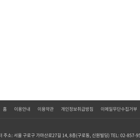
홈
이용안내
이용약관
개인정보취급방침
이메일무단수집거부
터
주소: 서울 구로구 가마산로27길 14, 8층(구로동, 신원빌딩)
TEL: 02-857-9