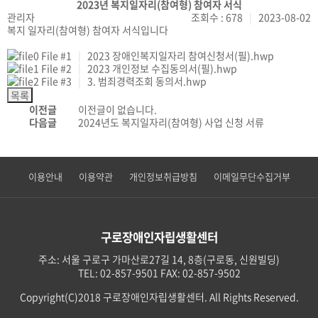
2023년 복지일자리(참여형) 참여자 서식
관리자
조회수 : 678
|
2023-08-02
복지 일자리(참여형) 참여자 서식입니다
File #1
|
2023 장애인복지일자리 참여신청서(필).hwp
File #2
|
2023 개인정보 수집동의서(필).hwp
File #3
|
3. 범죄경력조회 동의서.hwp
이전글
이전글이 없습니다.
다음글
2024년도 복지일자리(참여형) 사업 신청 서류
이용안내
이용약관
개인정보취급방침
이메일무단수집거부
구로장애인자립생활센터
주소: 서울 구로구 가마산로27길 14, 8층(구로동, 신원빌딩)
TEL: 02-857-9501 FAX: 02-857-9502
Copyright(C)2018 구로장애인자립생활센터. All Rights Reserved.